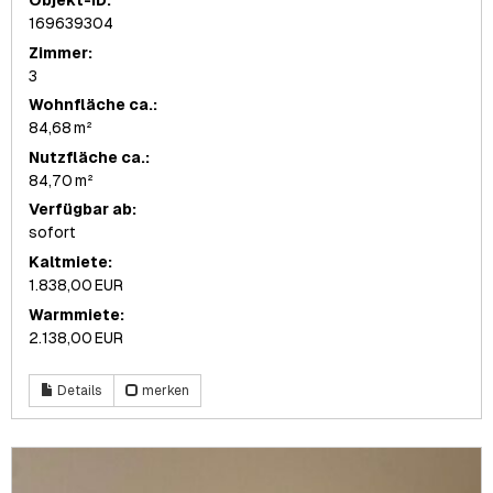
Objekt-ID:
169639304
Zimmer:
3
Wohnfläche ca.:
84,68 m²
Nutzfläche ca.:
84,70 m²
Verfügbar ab:
sofort
Kaltmiete:
1.838,00 EUR
Warmmiete:
2.138,00 EUR
Details
merken