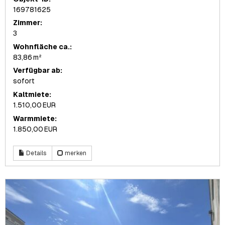
169781625
Zimmer:
3
Wohnfläche ca.:
83,86 m²
Verfügbar ab:
sofort
Kaltmiete:
1.510,00 EUR
Warmmiete:
1.850,00 EUR
Details
merken