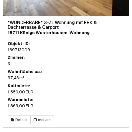
*WUNDERBARE* 3-Zi. Wohnung mit EBK &
Dachterrasse & Carport
15711 Königs Wusterhausen, Wohnung
Objekt-ID:
169713009
Zimmer:
3
Wohnfläche ca.:
97,43 m²
Kaltmiete:
1.559,00 EUR
Warmmiete:
1.869,00 EUR
Details
merken