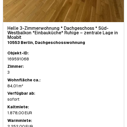
Helle 3-Zimmerwohnung * Dachgeschoss * Süd-
Westbalkon *Einbauküche* Ruhige – zentrale Lage in
Moabit
10553 Berlin, Dachgeschosswohnung
Objekt-ID:
169591068
Zimmer:
3
Wohnfläche ca.:
84,01 m²
Verfügbar ab:
sofort
Kaltmiete:
1.878,00 EUR
Warmmiete:
2.252,00 EUR