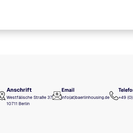
Email
Telefo
Anschrift
Westfälische Straße 37
info(at)baerlinhousing.de
+49 (0
10711 Berlin