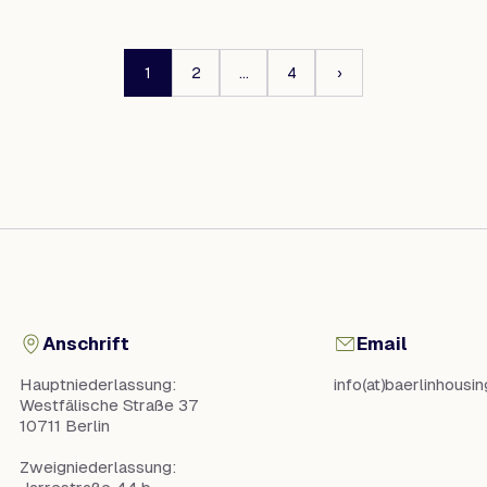
1
2
…
4
›
Anschrift
Email
Hauptniederlassung:
info(at)baerlinhousi
Westfälische Straße 37
10711 Berlin
Zweigniederlassung: