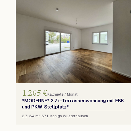
1.265 €
Kaltmiete / Monat
*MODERNE* 2 Zi.-Terrassenwohnung mit EBK
und PKW-Stellplatz*
2 Zi.
84 m²
15711 Königs Wusterhausen