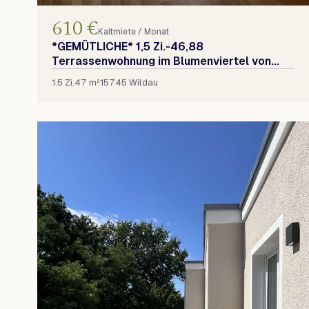
610 €
Kaltmiete / Monat
*GEMÜTLICHE* 1,5 Zi.-46,88
Terrassenwohnung im Blumenviertel von
Wildau
1.5 Zi.
47 m²
15745 Wildau