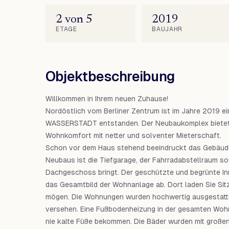
2 von 5
2019
ETAGE
BAUJAHR
Objektbeschreibung
Willkommen in Ihrem neuen Zuhause!
Nordöstlich vom Berliner Zentrum ist im Jahre 2019 
WASSERSTADT entstanden. Der Neubaukomplex bietet 
Wohnkomfort mit netter und solventer Mieterschaft.
Schon vor dem Haus stehend beeindruckt das Gebäude 
Neubaus ist die Tiefgarage, der Fahrradabstellraum sow
Dachgeschoss bringt. Der geschützte und begrünte In
das Gesamtbild der Wohnanlage ab. Dort laden Sie Sitz
mögen. Die Wohnungen wurden hochwertig ausgestatte
versehen. Eine Fußbodenheizung in der gesamten Wohn
nie kalte Füße bekommen. Die Bäder wurden mit großen