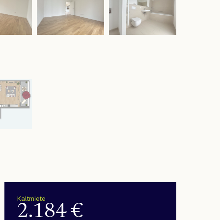
Kaltmiete
2.184 €