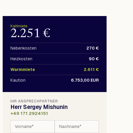
Kaltmiete
2.251 €
Nebenkosten
270 €
Heizkosten
90 €
Warmmiete
2.611 €
Kaution
6.753,00 EUR
IHR ANSPRECHPARTNER
Herr Sergey Mishunin
+49 171 2924151