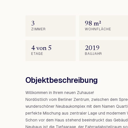
3
98 m²
ZIMMER
WOHNFLÄCHE
4 von 5
2019
ETAGE
BAUJAHR
Objektbeschreibung
Willkommen in Ihrem neuen Zuhause!
Nordöstlich vom Berliner Zentrum, zwischen dem Spree
wunderschöner Neubaukomplex mit dem Namen Quartie
perfekte Mischung aus zentraler Lage und modernem W
Schon vor dem Haus stehend beeindruckt das Gebäude 
Neubaus ist die Tiefgarage, der Fahrradabstellraum sow