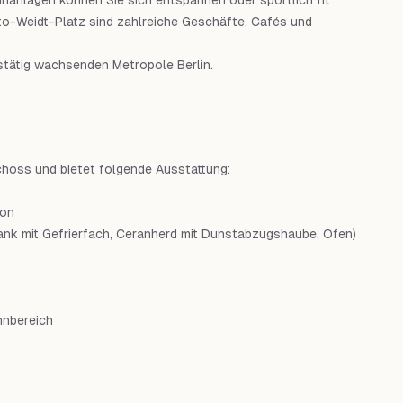
nanlagen können Sie sich entspannen oder sportlich fit
to-Weidt-Platz sind zahlreiche Geschäfte, Cafés und
 stätig wachsenden Metropole Berlin.
hoss und bietet folgende Ausstattung:
kon
rank mit Gefrierfach, Ceranherd mit Dunstabzugshaube, Ofen)
hnbereich