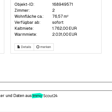
Objekt-ID:
168949571
Zimmer:
2
Wohnfläche ca.:
76,57 m²
Verfügbar ab:
sofort
Kaltmiete:
1.762,00 EUR
Warmmiete:
2.031,00 EUR
Details
merken
ler
und Daten aus