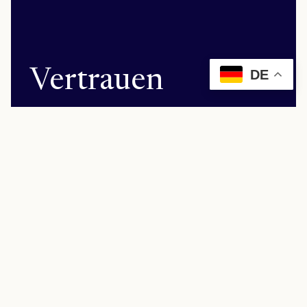
Vertrauen
DE
Erleben Sie unser Leistungsprofil persönlich. Gemeinsam
finden wir stets die passende Lösung für Sie.
KONTAKT