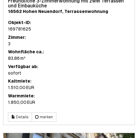
Freundliche 3-Zimmerwohnung mit zwei Terrassen
und Einbauküche
16562 Hohen Neuendorf, Terrassenwohnung
Objekt-ID:
169781625
Zimmer:
3
Wohnfläche ca.:
83,86 m²
Verfügbar ab:
sofort
Kaltmiete:
1.510,00 EUR
Warmmiete:
1.850,00 EUR
Details
merken