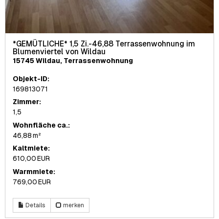
*GEMÜTLICHE* 1,5 Zi.-46,88 Terrassenwohnung im
Blumenviertel von Wildau
15745 Wildau, Terrassenwohnung
Objekt-ID:
169813071
Zimmer:
1,5
Wohnfläche ca.:
46,88 m²
Kaltmiete:
610,00 EUR
Warmmiete:
769,00 EUR
Details
merken