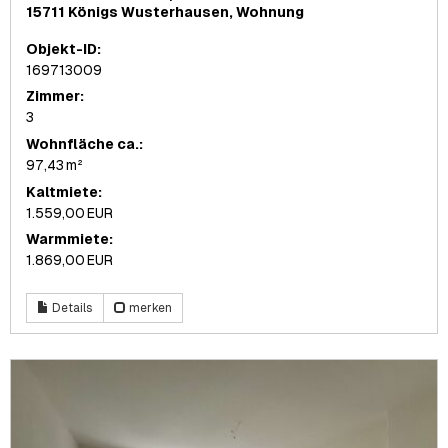
15711 Königs Wusterhausen, Wohnung
Objekt-ID:
169713009
Zimmer:
3
Wohnfläche ca.:
97,43 m²
Kaltmiete:
1.559,00 EUR
Warmmiete:
1.869,00 EUR
Details
merken