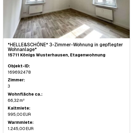
*HELLE&SCHÖNE* 3-Zimmer-Wohnung in gepflegter
Wohnanlage*
15711 Königs Wusterhausen, Etagenwohnung
Objekt-ID:
169692478
Zimmer:
3
Wohnfläche ca.:
66,32 m²
Kaltmiete:
995,00 EUR
Warmmiete:
1.245,00 EUR