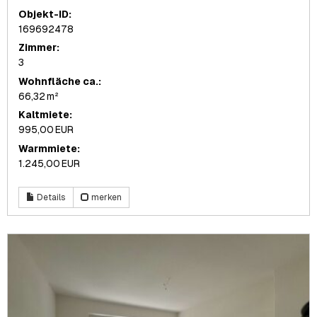
Objekt-ID:
169692478
Zimmer:
3
Wohnfläche ca.:
66,32 m²
Kaltmiete:
995,00 EUR
Warmmiete:
1.245,00 EUR
Details
merken