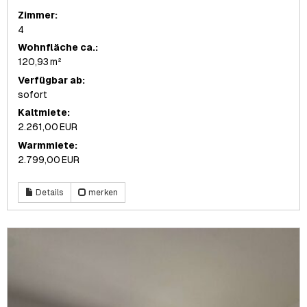
Zimmer:
4
Wohnfläche ca.:
120,93 m²
Verfügbar ab:
sofort
Kaltmiete:
2.261,00 EUR
Warmmiete:
2.799,00 EUR
Details
merken