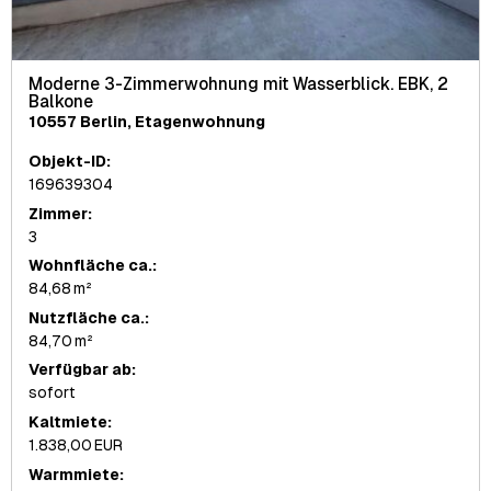
Moderne 3-Zimmerwohnung mit Wasserblick. EBK, 2
Balkone
10557 Berlin, Etagenwohnung
Objekt-ID:
169639304
Zimmer:
3
Wohnfläche ca.:
84,68 m²
Nutzfläche ca.:
84,70 m²
Verfügbar ab:
sofort
Kaltmiete:
1.838,00 EUR
Warmmiete: